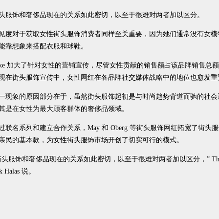
饰和奢侈品现在的关系如此密切，以至于很难对两者加以区分。
对于获取女性街头服饰消费者同样至关重要，因为她们通常没有女模
能靠想象来搭配衣服和球鞋。
e 加大了针对女性的营销宣传，尽管女性贡献的销售额占该品牌销售总额的
现在街头服饰宣传中，女性网红在各品牌社交媒体战略中的地位也愈发重
象的原因部分在于，虽然街头服饰起初是与时尚趋势背道而驰的社会
其是在女性为最大顾客群体的奢侈品领域。
名系列和建立合作关系，May 和 Oberg 等街头服饰网红拓宽了街头服饰
亲民的基本款，为女性街头服饰市场开创了切实可行的模式。
服饰和奢侈品现在的关系如此密切，以至于很难对两者加以区分，” The Re
k Halas 说。