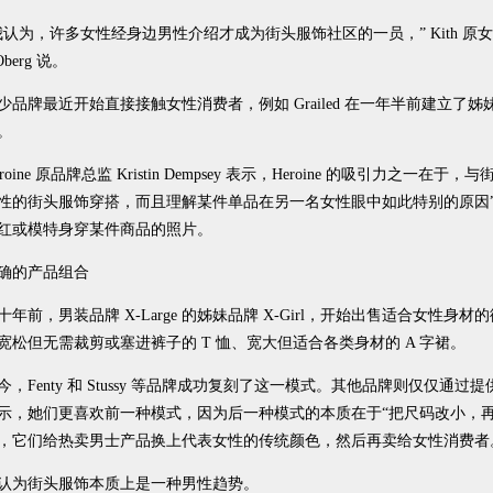
为，许多女性经身边男性介绍才成为街头服饰社区的一员，” Kith 原女装创意总
Oberg 说。
牌最近开始直接接触女性消费者，例如 Grailed 在一年半前建立了姊妹网
。
ine 原品牌总监 Kristin Dempsey 表示，Heroine 的吸引力之
性的街头服饰穿搭，而且理解某件单品在另一名女性眼中如此特别的原因”。H
红或模特身穿某件商品的照片。
的产品组合
前，男装品牌 X-Large 的姊妹品牌 X-Girl，开始出售适合女性身
宽松但无需裁剪或塞进裤子的 T 恤、宽大但适合各类身材的 A 字裙。
Fenty 和 Stussy 等品牌成功复刻了这一模式。其他品牌则仅仅通
示，她们更喜欢前一种模式，因为后一种模式的本质在于“把尺码改小，再
，它们给热卖男士产品换上代表女性的传统颜色，然后再卖给女性消费者
为街头服饰本质上是一种男性趋势。