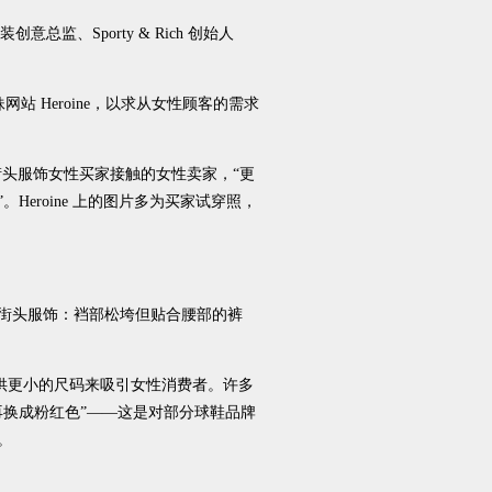
监、Sporty & Rich 创始人
站 Heroine，以求从女性顾客的需求
一在于，与街头服饰女性买家接触的女性卖家，“更
eroine 上的图片多为买家试穿照，
材的街头服饰：裆部松垮但贴合腰部的裤
过提供更小的尺码来吸引女性消费者。许多
换成粉红色”——这是对部分球鞋品牌
。