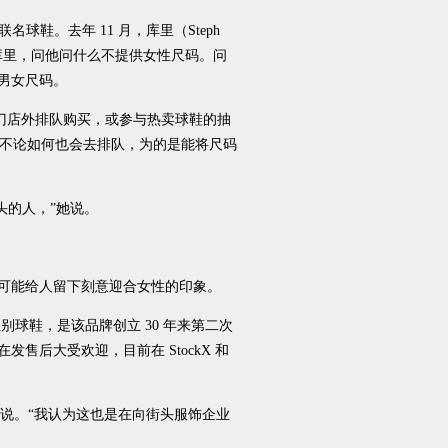
联名球鞋。去年 11 月，库里（Steph
给库里，问他问什么不提供女性尺码。问
男女尺码。
头服饰门店外排队购买，或参与热卖球鞋的抽
她过去不论如何也会去排队，为的是能将尺码
头的人，”她说。
可能给人留下刻意迎合女性的印象。
别球鞋，是该品牌创立 30 年来第二次
在发售后大受欢迎，目前在 StockX 和
 说。“我认为这也是在向街头服饰企业