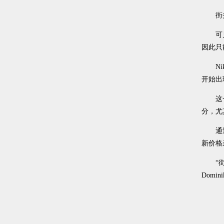
街头服
可见度
因此只
Nik
开始出
这一现
分，尤
通过联
新价格
“街头
Domini