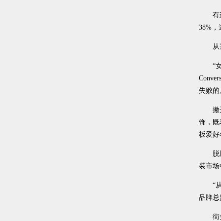
有迹象
38%
从这一
“女性是最
Con
失败的
撇开 
饰，既表
板爱好
脱胎于
装市场
“从这
品牌总监 
街头服