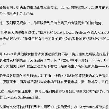
表明，街头服饰市场正在发生改变。Edited 的数据显示，2018 年的女性
，这一增速快于男士产品。
系列罕见现象中，你可以看到男装市场开始出现更大的时尚趋势。
大的消费者群体，”创意机构 Done to Death Projects 创始人 Chris Blac
verse 等品牌合作。“吸引年轻女性并将她们转化为顾客是所有品牌和公司
。”
X-Girl 和其他以女性需求为驱动的品牌不谈，街头服饰之所以流行起
达对衣服的兴趣，又保留男子气。从 20 世纪 80 年代开始，Stussy、Fuct
者，为相关比赛和职业运动员给予赞助，结果催生了街头服饰风格—— Logo 
极限运动的街头服饰，对 T 恤、连帽衫和球鞋等简易服饰加以改造并
中脱颖而出，而高端品牌和大众市场品牌在男装市场占据主导地位，它们大部
一系列罕见现象中，你可以看到男装市场开始出现更大的时尚趋势，”街头服
Lawrence Schlossman 说。
饰文化还转移到了网上：网民们（多为男性）在 Kanyetothe 等街头服饰论坛