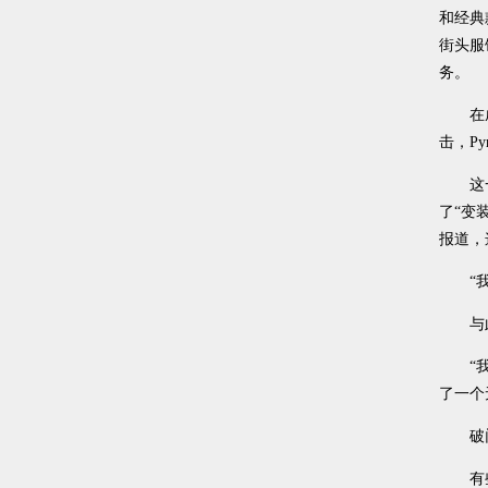
和经典款
街头服
务。
在成立
击，Py
这一现象
了“变
报道，
“我认
与此同
“我们正
了一个
破门
有些女