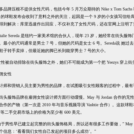
压根不提供女性尺码，包括今年 5 月万众期待的 Nike x Tom Sachs 
ry）的球鞋发布会收到了意料之外的关注，起因是一个 9 岁的小女孩写信
得到解决：库里迅速作出回应，不仅补充了女性尺码，还在官网上注明了
alie Sereda 是纽约一家美术馆的合伙人，现年 23 岁，她经常在街
。最小的尺码通常是男士 7 号，但她的尺码是女士 6 号。Sereda说 
鞋子转手卖掉，但最近她的脚已长到能穿男士 7 号的大小。
被自动排除在街头服饰之外，她们不可能成为第一个把 Yeezys 穿上街
女性
和营销人员主要为男性的品牌，在试图吸引女性顾客的过程中，最有
服饰品牌在雇佣女性设计师方面行动缓慢。May 与 Jordan 合作的无性
作的产物（第一次是 2010 年与音乐视频导演 Vashtie 合作）。这款球鞋
led 等二手交易市场上的价格为至少有 600 美元。
男性早已建立起完整的街头服饰格局，所以还有很多工作要做，” May
个信息：‘看看我们女性自己发起的项目多么成功’。”