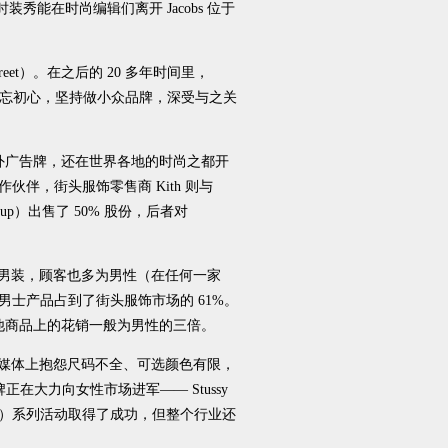
风格时装秀能在时尚编辑们离开 Jacobs 位于
reet）。在之后的 20 多年时间里，
l 不忘初心，坚持做小众品牌，深受与之关
外广告牌，还在世界各地的时尚之都开
合作伙伴，街头服饰零售商 Kith 则与
Group）出售了 50% 股份，后者对
男装，顾客也多为男性（在任何一家
示，男士产品占到了街头服饰市场的 61%。
其他商品上的花销一般为男性的三倍。
媒体上抱怨尺码不全、可选颜色有限，
牌正在大力向女性市场进军—— Stussy
 Female）系列活动取得了成功，但整个行业还