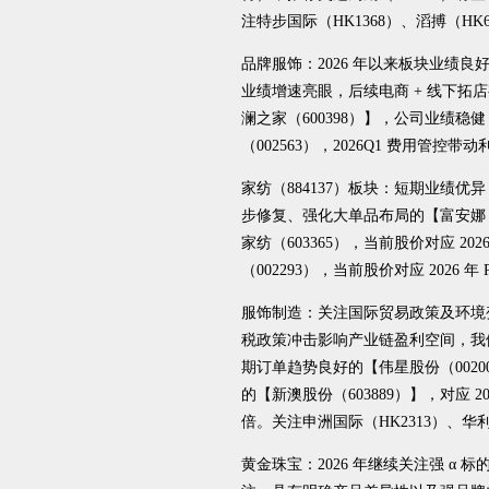
注特步国际（HK1368）、滔搏（HK61
品牌服饰：2026 年以来板块业绩良好
业绩增速亮眼，后续电商 + 线下拓店有望带
澜之家（600398）】，公司业绩稳健，
（002563），2026Q1 费用管
家纺（884137）板块：短期业绩优
步修复、强化大单品布局的【富安娜（00
家纺（603365），当前股价对应 202
（002293），当前股价对应 2026 年 P
服饰制造：关注国际贸易政策及环境
税政策冲击影响产业链盈利空间，我
期订单趋势良好的【伟星股份（00200
的【新澳股份（603889）】，对应 202
倍。关注申洲国际（HK2313）、华利
黄金珠宝：2026 年继续关注强 α 