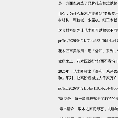
另一方面也铸造了品牌扎实和难以替
那么，为什么花木匠能做到“专板专
材结构（颗粒板、多层板、细工木板、
这套材料矩阵让花木匠可以根据不同
pc/fcq/2026/04/21/f7bca982-ff6d-4aa4
花木匠审美破局：用「舒和」系列，
健康之上，花木匠践行“好而不贵”
2026年，花木匠推出「舒和」系列
和」系列，让高阶质感走入千家万户
pc/fcq/2026/04/21/54a7118d-b2c4-4f0d
7款花色，每一款都被赋予了独特的
·素木清欢，取木之原初形态，去雕