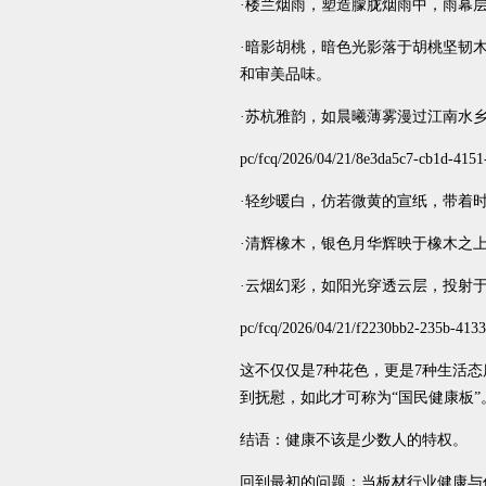
·楼兰烟雨，塑造朦胧烟雨中，雨幕
·暗影胡桃，暗色光影落于胡桃坚韧
和审美品味。
·苏杭雅韵，如晨曦薄雾漫过江南水
pc/fcq/2026/04/21/8e3da5c7-cb1d-4151
·轻纱暖白，仿若微黄的宣纸，带着
·清辉橡木，银色月华辉映于橡木之
·云烟幻彩，如阳光穿透云层，投射
pc/fcq/2026/04/21/f2230bb2-235b-4133
这不仅仅是7种花色，更是7种生活
到抚慰，如此才可称为“国民健康板”
结语：健康不该是少数人的特权。
回到最初的问题：当板材行业健康与