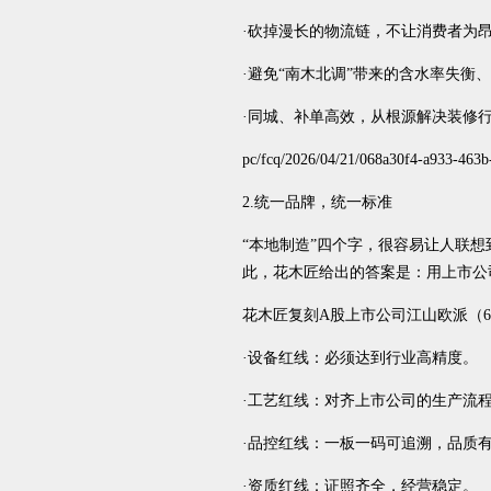
·砍掉漫长的物流链，不让消费者为
·避免“南木北调”带来的含水率失
·同城、补单高效，从根源解决装修行
pc/fcq/2026/04/21/068a30f4-a933-463b
2.统一品牌，统一标准
“本地制造”四个字，很容易让人联
此，花木匠给出的答案是：用上市公
花木匠复刻A股上市公司江山欧派（6
·设备红线：必须达到行业高精度。
·工艺红线：对齐上市公司的生产流
·品控红线：一板一码可追溯，品质
·资质红线：证照齐全，经营稳定。