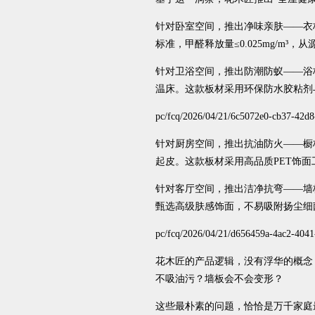
针对卧室空间，推出净味亲肤——衣
标准，甲醛释放量≤0.025mg/m³
针对卫浴空间，推出防潮防蚁——浴
温床。这款板材采用环保防水胶粘剂
pc/fcq/2026/04/21/6c5072e0-cb37-42d8
针对厨房空间，推出抗油防火——橱
起皮。这款板材采用高品质PET饰面
针对客厅空间，推出洁净抗弯——墙
甄选高级肤感饰面，不易吸附扬尘细
pc/fcq/2026/04/21/d656459a-4ac2-4041
花木匠的产品逻辑，没有浮华的概念
不吸油污？墙板会不会变形？
这些最朴素的问题，恰恰是万千家庭