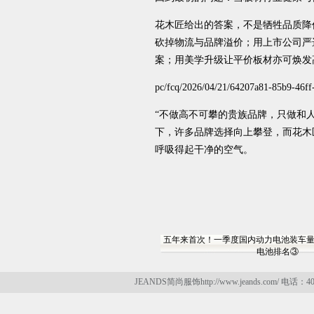
花木匠给出的答案，不是牺牲品质降
砍掉物流与品牌溢价；用上市公司严
案；用美学升级让平价板材亦可焕发
pc/fcq/2026/04/21/64207a81-85b9-46f
“不做高不可攀的贵族品牌，只做和
下，许多品牌选择向上攀登，而花木
呼吸得起干净的空气。
五年来首次！一季度国内动力电池装车量同
电池排名③
JEANDS简尚服饰http://www.jeands.com/ 电话：